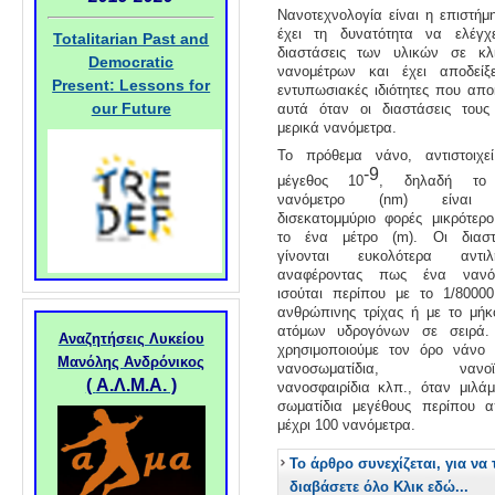
Νανοτεχνολογία είναι η επιστήμ
έχει τη δυνατότητα να ελέγχε
Totalitarian Past and
διαστάσεις των υλικών σε κλ
Democratic
νανομέτρων και έχει αποδείξε
Present: Lessons for
εντυπωσιακές ιδιότητες που απο
our Future
αυτά όταν οι διαστάσεις τους 
μερικά νανόμετρα.
Το πρόθεμα νάνο, αντιστοιχε
-9
μέγεθος 10
, δηλαδή το
νανόμετρο (nm) είναι
δισεκατομμύριο φορές μικρότερ
το ένα μέτρο (m). Οι διαστ
γίνονται ευκολότερα αντιλ
αναφέροντας πως ένα νανό
ισούται περίπου με το 1/80000
ανθρώπινης τρίχας ή με το μήκ
ατόμων υδρογόνων σε σειρά.
Αναζητήσεις Λυκείου
χρησιμοποιούμε τον όρο νάνο
Μανόλης Ανδρόνικος
νανοσωματίδια, νανοϊνί
(
Α.Λ.Μ.Α. )
νανοσφαιρίδια κλπ., όταν μιλάμ
σωματίδια μεγέθους περίπου 
μέχρι 100 νανόμετρα.
Το άρθρο συνεχίζεται, για να 
διαβάσετε όλο Κλικ εδώ...