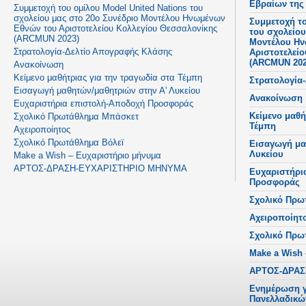
Εβραίων της
Συμμετοχή του ομίλου Model United Nations του
σχολείου μας στο 20ο Συνέδριο Μοντέλου Ηνωμένων
Συμμετοχή το
Εθνών του Αριστοτελείου Κολλεγίου Θεσσαλονίκης
του σχολείου
(ARCMUN 2023)
Μοντέλου Ην
Στρατολογία-Δελτίο Απογραφής Κλάσης
Αριστοτελεί
(ARCMUN 202
Ανακοίνωση
Κείμενο μαθήτριας για την τραγωδία στα Τέμπη
Στρατολογία
Εισαγωγή μαθητών/μαθητριών στην Α' Λυκείου
Ανακοίνωση
Ευχαριστήρια επιστολή-Αποδοχή Προσφοράς
Κείμενο μαθή
Σχολικό Πρωτάθλημα Μπάσκετ
Τέμπη
Αχειροποίητος
Σχολικό Πρωτάθλημα Βόλεϊ
Εισαγωγή μα
Λυκείου
Make a Wish – Ευχαριστήριο μήνυμα
ΑΡΤΟΣ-ΔΡΑΣΗ-ΕΥΧΑΡΙΣΤΗΡΙΟ ΜΗΝΥΜΑ
Ευχαριστήρι
Προσφοράς
Σχολικό Πρω
Αχειροποίητ
Σχολικό Πρω
Make a Wish
ΑΡΤΟΣ-ΔΡΑΣ
Ενημέρωση γ
Πανελλαδικώ