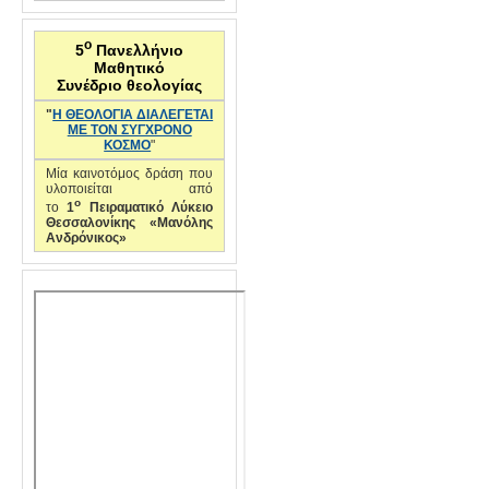
ο
5
Πανελλήνιο
Μαθητικό
Συνέδριο θεολογίας
"
Η ΘΕΟΛΟΓΙΑ ΔΙΑΛΕΓΕΤΑΙ
ΜΕ ΤΟΝ ΣΥΓΧΡΟΝΟ
ΚΟΣΜΟ
"
Μία καινοτόμος δράση που
υλοποιείται από
ο
το
1
Πειραματικό Λύκειο
Θεσσαλονίκης «Μανόλης
Ανδρόνικος»