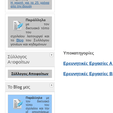
Η γιορτή για τα 25 χρόνια
απο την ίδρυση
Παράλληλα
με τον
δικτυακό τόπο
του
σχολείου
λειτουργεί και
το
Blog
του Συλλόγου
γονέων και κηδεμόνων
Υποκατηγορίες
Σύλλογος
Αποφοίτων
Ερευνητικές Εργασίες Α
Ερευνητικές Εργασίες Β
Σύλλογος Αποφοίτων
Το Blog μας
Παράλληλα
με
τον
δικτυακό
τόπο του
σχολείου
και την
εξ αποστάσεως