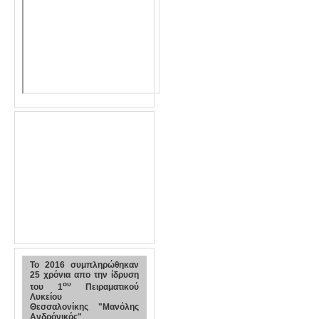
To 2016 συμπληρώθηκαν
25 χρόνια απο την ίδρυση
ου
του 1
Πειραματικού
Λυκείου
Θεσσαλονίκης "Μανόλης
Ανδρόνικός"