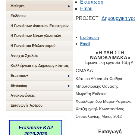
Εκτύπωση
Μαθητές
Email
Εκδόσεις
PROJECT "
Δημουργική γρ
Η Γωνιά των Φυσικών Επιστημών
Η Γωνιά των ξένων γλωσσών
Εκτύπωση
Email
Η Γωνιά του Εθελοντισμού
«Η ΥΛΗ ΣΤΗ
Ανοιχτό Σχολείο
ΝΑΝΟΚΛΙΜΑΚΑ»
Ερευνητική εργασία-Τ
άξη Α΄
Καλλιέργεια της Δημιουργικότητας
ΟΜΑΔΑ:
Erasmus+
Κάτσιου Αθανασία-Φαίδρα
Etwinning
Μπουτσιούκης Θανάσης
Μωραΐτη Ευδοκία
Ανακοινώσεις
Χαραλαμπίδου Μαρία-Ραφαέλα
Εισαγωγή 'Αρθρου
Χατζημιχαήλ Κωνσταντίνος
Θεσσαλονίκη, Μάιος 2012
Erasmus+ KA2
Εισαγωγή
2019-2020