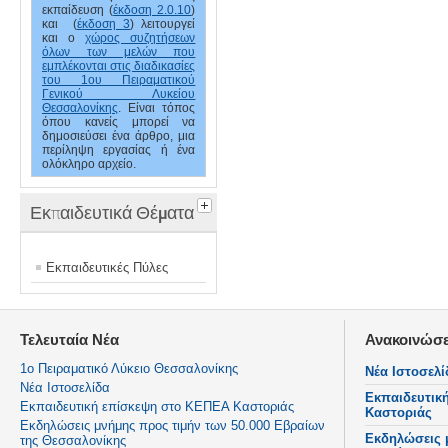
εκπαίδευση (
έκδοση 2.0.10
)
και (
έκδοση 3
) λειτουργεί
και ο
χώρος συζητήσεων
όλων των μελών που
εμπλέκονται στις διαδικασίες
του 1ου Πειραματικού
Γενικού Λυκείου
Θεσσαλονίκης
. Είναι τόπος
όπου κανείς μπορεί να
δημοσιεύσει ένα άρθρο, μια
περίληψη εργασίας ή ένα
ολόκληρο αρχείο.
Εκπαιδευτικά Θέματα
Εκπαιδευτικές Πύλες
Τελευταία Νέα
Ανακοινώσε
1ο Πειραματικό Λύκειο Θεσσαλονίκης
Νέα Ιστοσελί
Νέα Ιστοσελίδα
Εκπαιδευτικ
Εκπαιδευτική επίσκεψη στο ΚΕΠΕΑ Καστοριάς
Καστοριάς
Εκδηλώσεις μνήμης προς τιμήν των 50.000 Εβραίων
Εκδηλώσεις 
της Θεσσαλονίκης