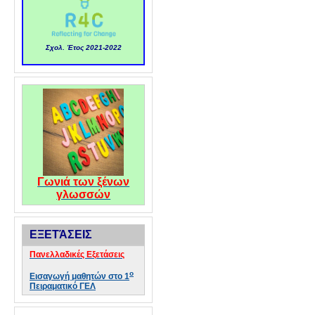
Σχολ. Έτος 2021-2022
Γωνιά των ξένων
γλωσσών
ΕΞΕΤΆΣΕΙΣ
Πανελλαδικές Εξετάσεις
ο
Εισαγωγή μαθητών στο 1
Πειραματικό ΓΕΛ