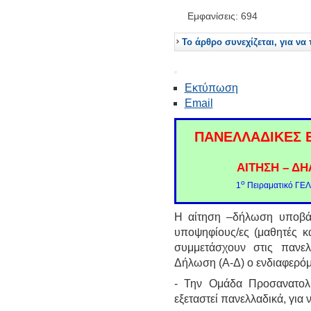
Εμφανίσεις: 694
Το άρθρο συνεχίζεται, για να 
Εκτύπωση
Email
ΠΑΝΕΛΛΑΔΙΚΕΣ Ε
ΑΙΤΗΣΗ – Δ
ο
1
Πειραματικό ΓΕΛ
Η αίτηση –δήλωση υποβάλ
υποψηφίους/ες (μαθητές κα
συμμετάσχουν στις πανελ
Δήλωση (Α-Δ) ο ενδιαφερόμ
- Την Ομάδα Προσανατολ
εξεταστεί πανελλαδικά, για 