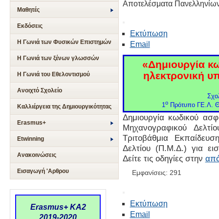
Αποτελέσματα Πανελληνίω
Μαθητές
Εκδόσεις
Εκτύπωση
Η Γωνιά των Φυσικών Επιστημών
Email
Η Γωνιά των ξένων γλωσσών
«
Δημιουργία κω
ηλεκτρονική υ
Η Γωνιά του Εθελοντισμού
Ανοιχτό Σχολείο
Σχο
ο
1
Πρότυπο ΓΕ.Λ. Θ
Καλλιέργεια της Δημιουργικότητας
Δημιουργία κωδικού ασφ
Erasmus+
Μηχανογραφικού Δελτί
Τριτοβάθμια Εκπαίδευσ
Etwinning
Δελτίου (Π.Μ.Δ.) για ε
Ανακοινώσεις
Δείτε τις οδηγίες στην
απ
Εισαγωγή 'Αρθρου
Εμφανίσεις: 291
Εκτύπωση
Erasmus+ KA2
Email
2019-2020