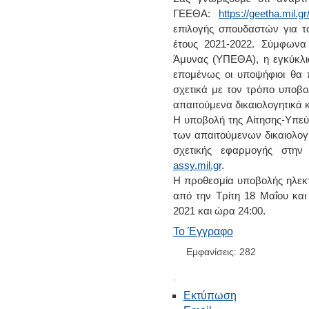
ΓΕΕΘΑ:
https://geetha.mil.gr
επιλογής σπουδαστών για τ
έτους 2021-2022. Σύμφωνα
Άμυνας (ΥΠΕΘΑ), η εγκύκλιο
επομένως οι υποψήφιοι θα 
σχετικά με τον τρόπο υποβο
απαιτούμενα δικαιολογητικά κ
H υποβολή της Αίτησης-Υπε
των απαιτούμενων δικαιολογη
σχετικής εφαρμογής στην
assy.mil.gr
.
Η προθεσμία υποβολής ηλεκτρ
από την Τρίτη 18 Μαΐου κα
2021 και ώρα 24:00.
Το Έγγραφο
Εμφανίσεις: 282
Εκτύπωση