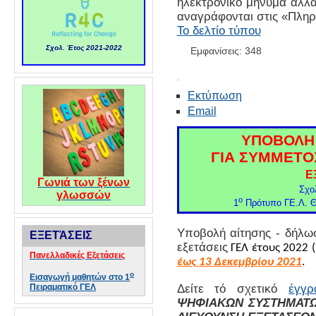
ηλεκτρονικό μήνυμα αλλά
αναγράφονται στις «Πληρ
Το δελτίο τύπου
Σχολ. Έτος 2021-2022
Εμφανίσεις: 348
Εκτύπωση
Email
ΥΠΟΒΟΛΗ
ΓΙΑ ΣΥΜΜΕΤΟ
Ε
Γωνιά των ξένων
Σχο
γλωσσών
ο
1
Πρότυπο ΓΕ.Λ. Θ
Υποβολή αίτησης - δήλωσ
ΕΞΕΤΆΣΕΙΣ
εξετάσεις
ΓΕΛ έτους 2022 (
Πανελλαδικές Εξετάσεις
έως 13 Δεκεμβρίου 2021
.
ο
Εισαγωγή μαθητών στο 1
Δείτε τό σχετικό
έγγρ
Πειραματικό ΓΕΛ
ΨΗΦΙΑΚΩΝ ΣΥΣΤΗΜΑΤΩ