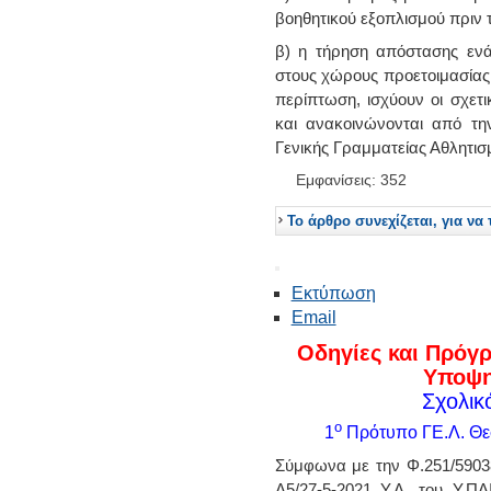
βοηθητικού εξοπλισμού πριν 
β) η τήρηση απόστασης ενά
στους χώρους προετοιμασία
περίπτωση, ισχύουν οι σχετι
και ανακοινώνονται από τη
Γενικής Γραμματείας Αθλητισ
Εμφανίσεις: 352
Το άρθρο συνεχίζεται, για να 
Εκτύπωση
Email
Οδηγίες και Πρόγρ
Υποψη
Σχολικ
ο
1
Πρότυπο ΓΕ.Λ. Θε
Σύμφωνα με την Φ.251/59038/
Α5/27-5-2021 Υ.Α. του Υ.ΠΑ