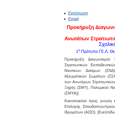
Εκτύπωση
Email
Προκήρυξη ∆ιαγων
Ανωτάτων Στρατιωτι
Σχολικ
ο
1
Πρότυπο ΓΕ.Λ. Θε
Προκήρυξη ∆ιαγωνισµού 
Στρατιωτικών Εκπαιδευτικ
Ναυτικών ∆οκίµων (ΣΝ∆),
Αξιωµατικών Σωµάτων (ΣΣΑΣ
των Ανωτέρων Στρατιωτικών
Ξηράς (ΣΜΥ), Πολεµικού Να
(ΣΜΥΑ)]
Κοινοποιείται προς γνώση 
Επιλογής Σπουδαστών/τριώ
Ιδρυµάτων (ΑΣΕΙ), [Ευελπίδ