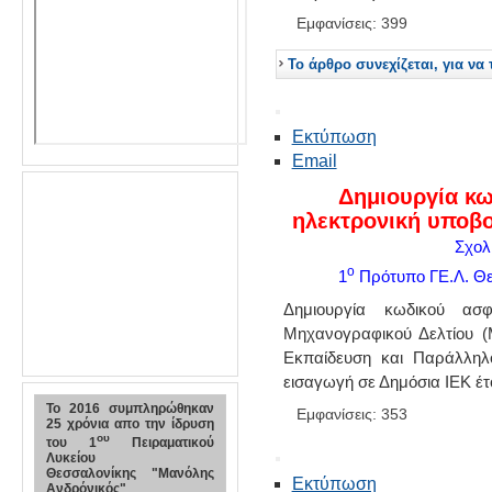
Εμφανίσεις: 399
Το άρθρο συνεχίζεται, για να 
Εκτύπωση
Email
Δημιουργία κω
ηλεκτρονική υποβ
Σχολ
ο
1
Πρότυπο ΓΕ.Λ. Θε
Δημιουργία κωδικού ασφ
Μηχανογραφικού Δελτίου (
Εκπαίδευση και Παράλληλο
εισαγωγή σε Δημόσια ΙΕΚ έ
To 2016 συμπληρώθηκαν
Εμφανίσεις: 353
25 χρόνια απο την ίδρυση
ου
του 1
Πειραματικού
Λυκείου
Θεσσαλονίκης "Μανόλης
Εκτύπωση
Ανδρόνικός"