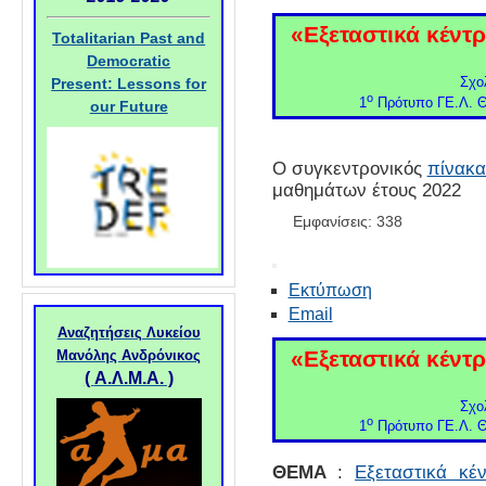
«Εξεταστικά κέντ
Totalitarian Past and
Democratic
Σχο
Present: Lessons for
ο
1
Πρότυπο ΓΕ.Λ. Θ
our Future
Ο συγκεντρονικός
πίνακ
μαθημάτων έτους 2022
Εμφανίσεις: 338
Εκτύπωση
Email
Αναζητήσεις Λυκείου
«Εξεταστικά κέντ
Μανόλης Ανδρόνικος
(
Α.Λ.Μ.Α. )
Σχο
ο
1
Πρότυπο ΓΕ.Λ. Θ
ΘΕΜΑ
:
Εξεταστικά κέ