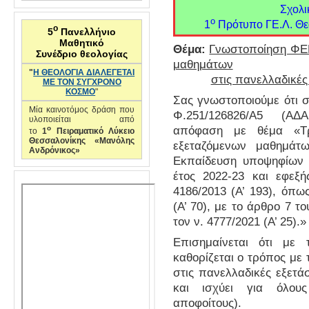
Σχολι
ο
1
Πρότυπο ΓΕ.Λ. Θε
ο
5
Πανελλήνιο
Μαθητικό
Θέμα:
Γνωστοποίηση ΦΕΚ
Συνέδριο θεολογίας
μαθημάτων
"
Η ΘΕΟΛΟΓΙΑ ΔΙΑΛΕΓΕΤΑΙ
στις πανελλαδικές
ΜΕ ΤΟΝ ΣΥΓΧΡΟΝΟ
ΚΟΣΜΟ
"
Σας γνωστοποιούμε ότι σ
Μία καινοτόμος δράση που
Φ.251/126826/Α5 (ΑΔ
υλοποιείται από
ο
απόφαση με θέμα «Τρ
το
1
Πειραματικό Λύκειο
Θεσσαλονίκης «Μανόλης
εξεταζόμενων μαθημάτω
Ανδρόνικος»
Εκπαίδευση υποψηφίων 
έτος 2022-23 και εφεξή
4186/2013 (Α’ 193), όπω
(Α’ 70), με το άρθρο 7 το
τον ν. 4777/2021 (Α’ 25).»
Επισημαίνεται ότι με
καθορίζεται ο τρόπος με
στις πανελλαδικές εξετά
και ισχύει για όλου
αποφοίτους).