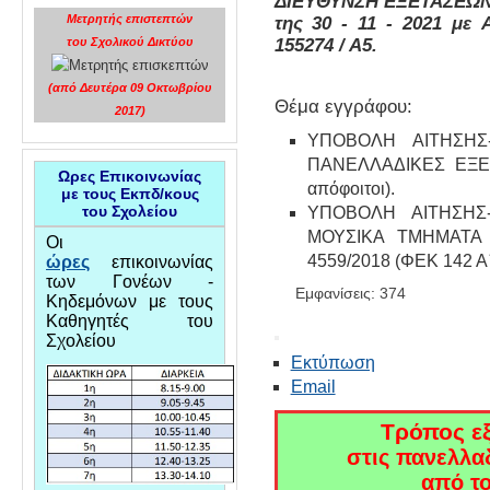
ΔΙΕΥΘΥΝΣΗ ΕΞΕΤΑΣΕΩΝ
Μετρητής επιστεπτών
της 30 - 11 - 2021 με
155274 / Α5.
του Σχολικού Δικτύου
(από Δευτέρα 09 Οκτωβρίου
Θέμα εγγράφου:
2017)
ΥΠΟΒΟΛΗ ΑΙΤΗΣΗΣ
ΠΑΝΕΛΛΑΔΙΚΕΣ ΕΞΕΤ
Ωρες Επικοινωνίας
απόφοιτοι).
με τους Εκπδ/κους
του Σχολείου
ΥΠΟΒΟΛΗ ΑΙΤΗΣΗΣ
ΜΟΥΣΙΚΑ ΤΜΗΜΑΤΑ μ
Οι
4559/2018 (ΦΕΚ 142 Α΄)
ώρες
επικοινωνίας
των Γονέων -
Εμφανίσεις: 374
Κηδεμόνων με τους
Καθηγητές του
Σχολείου
Εκτύπωση
Email
Τρόπος ε
στις
πανελλαδ
από το