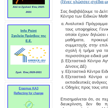
(ξένες γλώσσες-σχέδια-μ
Από το Σχολικό Έτος 2020-
Σας διαβιβάζουμε το Δελ
2021
Κέντρα των Ειδικών Μαθη
Αναλυτικό Πρόγραμμα
τους υποψηφίους Γενι
Info Point
οποίοι έχουν δηλώσει 
Σχολεία Πρέσβεις της
μαθήματα, προκει
Ε.Ε.
συμμετοχής στην επιλ
σχολή ή τμήμα για το
περισσότερα ειδικά μ
Εξεταστικά Κέντρα Αγγ
Δ/νσεις ΔΕ)
Εξεταστικά Κέντρα Ει
Σχολ. Έτος 2020-2021
Εξεταστικά Κέντρα υ
εκπαιδευτικές ανάγκες
Οδηγίες προς τους υπο
Erasmus KA3
Reflecting for change
Επισημαίνεται ότι, σε π
διευκρίνιση, δεν θα 