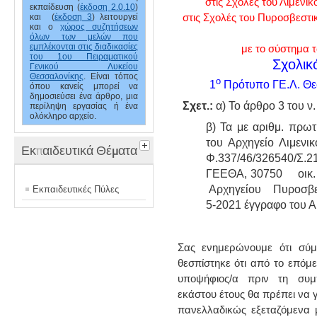
στις Σχολές του Λιμενικ
εκπαίδευση (
έκδοση 2.0.10
)
και (
έκδοση 3
) λειτουργεί
στις Σχολές του Πυροσβεστι
και ο
χώρος συζητήσεων
όλων των μελών που
εμπλέκονται στις διαδικασίες
με το σύστημα 
του 1ου Πειραματικού
Σχολικ
Γενικού Λυκείου
Θεσσαλονίκης
. Είναι τόπος
ο
1
Πρότυπο ΓΕ.Λ. Θε
όπου κανείς μπορεί να
δημοσιεύσει ένα άρθρο, μια
Σχετ.:
α) Το άρθρο 3 του ν
περίληψη εργασίας ή ένα
ολόκληρο αρχείο.
β) Τα με αριθμ. πρωτ
του Αρχηγείο Λιμενι
Εκπαιδευτικά Θέματα
Φ.337/46/326540
ΓΕΕΘΑ, 30750 οικ
Αρχηγείου Πυροσβεσ
Εκπαιδευτικές Πύλες
5-2021 έγγραφο του Α
Σας ενημερώνουμε ότι σύ
θεσπίστηκε ότι από το επόμε
υποψήφιος/α πριν τη συμ
εκάστου έτους θα πρέπει να 
πανελλαδικώς εξεταζόμενα μ