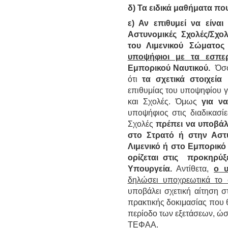
δ) Τα ειδικά μαθήματα που
ε) Αν επιθυμεί να είναι
Αστυνομικές Σχολές/Σχο
του Λιμενικού Σώματο
υποψήφιοι με τα εσπε
Εμπορικού Ναυτικού.
Όσον
ότι
τα σχετικά στοιχεία
επιθυμίας του υποψηφίου 
και Σχολές. Όμως
για ν
υποψήφιος στις διαδικασί
Σχολές
πρέπει να υποβάλ
στο Στρατό ή στην Αστ
Λιμενικό ή στο Εμπορικό
ορίζεται στις προκηρύ
Υπουργεία.
Αντίθετα,
ο 
δηλώσει υποχρεωτικά το σ
υποβάλει σχετική αίτηση σ
πρακτικής δοκιμασίας που 
περίοδο των εξετάσεων, ώσ
ΤΕΦΑΑ.