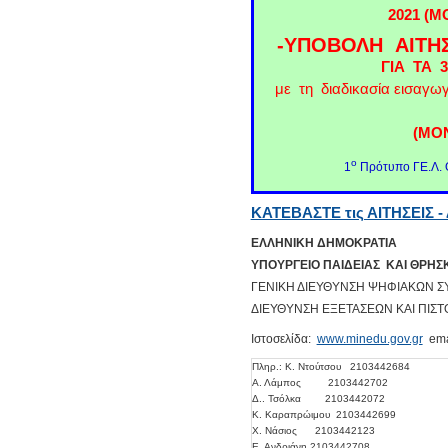
2021 (Μ
-ΥΠΟΒΟΛΗ ΑΙΤΗ
ΓΙΑ ΤΑ 
με τη διαδικασία εισαγωγ
(ΜΟΝ
ο
1
Πρότυπο ΓΕ.Λ. 
ΚΑΤΕΒΑΣΤΕ τις ΑΙΤΗΣΕΙΣ -
ΕΛΛΗΝΙΚΗ ΔΗΜΟΚΡΑΤΙΑ
ΥΠΟΥΡΓΕΙΟ ΠΑΙΔΕΙΑΣ ΚΑΙ ΘΡΗ
ΓΕΝΙΚΗ ΔΙΕΥΘΥΝΣΗ ΨΗΦΙΑΚΩΝ 
ΔΙΕΥΘΥΝΣΗ ΕΞΕΤΑΣΕΩΝ ΚΑΙ ΠΙΣΤ
Ιστοσελίδα:
www.minedu.gov.gr
ema
Πληρ.: Κ. Ντούτσου 2103442684
Α. Λάμπος 2103442702
Δ.. Τσόλκα 2103442072
Κ. Καραπρώιμου 2103442699
Χ. Νάσιος 2103442123
Ε. Ανδριάνη 2103442708