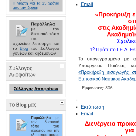
Η γιορτή για τα 25 χρόνια
Email
απο την ίδρυση
«Προκήρυξη 
σπ
Παράλληλα
στις Ακαδημί
με τον
Ακαδημαϊκ
δικτυακό τόπο
του
Σχολικ
σχολείου
λειτουργεί και
το
Blog
του Συλλόγου
ο
1
Πρότυπο ΓΕ.Λ. Θε
γονέων και κηδεμόνων
Το υπογεγραμμένο με 
Υπουργείου Παιδείας 
Σύλλογος
«Προκήρυξη εισαγωγής σπ
Αποφοίτων
Εμπορικού Ναυτικού Ακαδημ
Εμφανίσεις: 306
Σύλλογος Αποφοίτων
Το Blog μας
Εκτύπωση
Email
Παράλληλα
με
τον
δικτυακό
Διενέργεια προκα
τόπο του
γ
ια
σχολείου
και την
εξ αποστάσεως