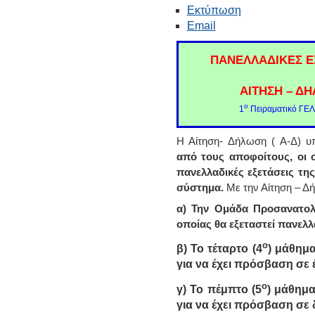
Εκτύπωση
Email
ΠΑΝΕΛΛΑΔΙΚΕΣ Ε
ΑΙΤΗΣΗ – Δ
ο
1
Πειραματικό ΓΕΛ
Η Αίτηση- Δήλωση ( Α-Δ) υ
από τους αποφοίτους, οι 
πανελλαδικές εξετάσεις τη
σύστημα.
Με την Αίτηση – Δ
α)
Την Ομάδα Προσανατολι
οποίας θα εξεταστεί πανελλ
ο
β)
Το τ
έταρτο (4
) μάθημα
για να έχει πρόσβαση σε 
ο
γ) Το πέμπτο (5
) μάθημα
για να έχει πρόσβαση σε 