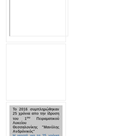
To 2016 συμπληρώθηκαν
25 χρόνια απο την ίδρυση
ου
του 1
Πειραματικού
Λυκείου
Θεσσαλονίκης "Μανόλης
Ανδρόνικός"
Η γιορτή για τα 25 χρόνια