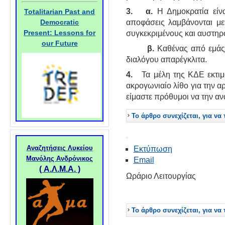
3
. α.
Η Δημοκρατία είν
Totalitarian Past and
Democratic
αποφάσεις λαμβάνονται με
Present: Lessons for
συγκεκριμένους και αυστηρ
our Future
β
.
Καθένας από εμάς 
διαλόγου απαρέγκλιτα.
4
.
Τα μέλη της ΚΔΕ εκτιμ
ακρογωνιαίο λίθο για την α
είμαστε πρόθυμοι να την α
Το άρθρο συνεχίζεται, για να 
Αναζητήσεις Λυκείου
Εκτύπωση
Μανόλης Ανδρόνικος
Email
(
Α.Λ.Μ.Α. )
Ωράριο Λειτουργίας
Το άρθρο συνεχίζεται, για να 