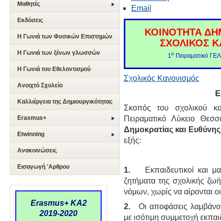
Μαθητές
Email
Εκδόσεις
ΚΟΙΝΟΤΗΤΑ ΔΗ
Η Γωνιά των Φυσικών Επιστημών
ΣΧΟΛΙΚΟΣ Κ
Η Γωνιά των ξένων γλωσσών
ο
1
Πειραματικό ΓΕΛ
Η Γωνιά του Εθελοντισμού
Σχολικός Κανονισμός
Ανοιχτό Σχολείο
Ε
Καλλιέργεια της Δημιουργικότητας
Σκοπός του σχολικού κα
Erasmus+
Πειραματικό Λύκειο Θεσ
Δ
η
μοκρατίας και Ευθύνης
Etwinning
εξής:
Ανακοινώσεις
Εισαγωγή 'Αρθρου
1.
Εκπαιδευτικοί και μ
ζητήματα της σχολικής ζωή
νόμων, χωρίς να αίρονται οι
Erasmus+ KA2
2
.
Οι αποφάσεις λαμβάνον
2019-2020
με ισότιμη συμμετοχή εκπαι