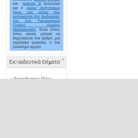
και (
έκδοση 3
) λειτουργεί
και ο
χώρος συζητήσεων
όλων των μελών που
εμπλέκονται στις διαδικασίες
του 1ου Πειραματικού
Γενικού Λυκείου
Θεσσαλονίκης
. Είναι τόπος
όπου κανείς μπορεί να
δημοσιεύσει ένα άρθρο, μια
περίληψη εργασίας ή ένα
ολόκληρο αρχείο.
Εκπαιδευτικά Θέματα
Εκπαιδευτικές Πύλες
Τελευταία Νέα
Ανακοινώσε
1ο Πειραματικό Λύκειο Θεσσαλονίκης
Νέα Ιστοσελί
Νέα Ιστοσελίδα
Εκπαιδευτικ
Εκπαιδευτική επίσκεψη στο ΚΕΠΕΑ Καστοριάς
Καστοριάς
Εκδηλώσεις μνήμης προς τιμήν των 50.000 Εβραίων
Εκδηλώσεις 
της Θεσσαλονίκης
Εβραίων της
Συμμετοχή του ομίλου Model United Nations του