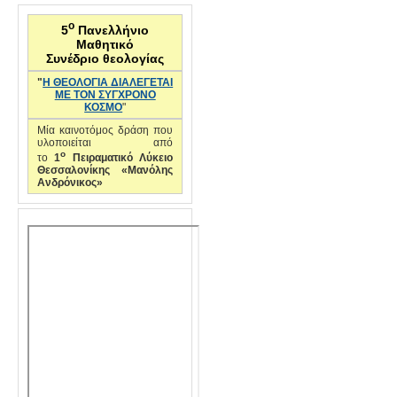
ο
5
Πανελλήνιο
Μαθητικό
Συνέδριο θεολογίας
"
Η ΘΕΟΛΟΓΙΑ ΔΙΑΛΕΓΕΤΑΙ
ΜΕ ΤΟΝ ΣΥΓΧΡΟΝΟ
ΚΟΣΜΟ
"
Μία καινοτόμος δράση που
υλοποιείται από
ο
το
1
Πειραματικό Λύκειο
Θεσσαλονίκης «Μανόλης
Ανδρόνικος»