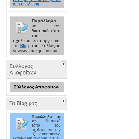
απο την ίδρυση
Παράλληλα
με τον
δικτυακό τόπο
του
σχολείου
λειτουργεί και
το
Blog
του Συλλόγου
γονέων και κηδεμόνων
Σύλλογος
Αποφοίτων
Σύλλογος Αποφοίτων
Το Blog μας
Παράλληλα
με
τον
δικτυακό
τόπο του
σχολείου
και την
εξ αποστάσεως
εκπαίδευση (
έκδοση 2.0.10
)