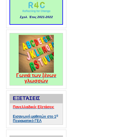
Σχολ. Έτος 2021-2022
Γωνιά των ξένων
γλωσσών
ΕΞΕΤΆΣΕΙΣ
Πανελλαδικές Εξετάσεις
ο
Εισαγωγή μαθητών στο 1
Πειραματικό ΓΕΛ